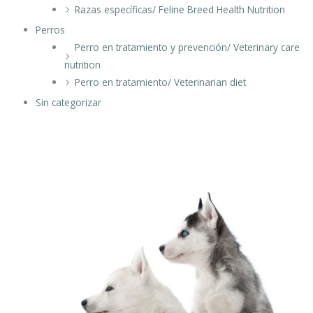
p
Razas específicas/ Feline Breed Health Nutrition
Perros
Perro en tratamiento y prevención/ Veterinary care
nutrition
Perro en tratamiento/ Veterinarian diet
Sin categorizar