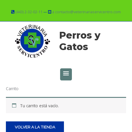
Ir
al
(443) 2-32-02-11
—
a contacto@veterinariaservicentro.com
contenido
MENÚ
Perros y
PRINCIPAL
Gatos
Carrito
Tu carrito está vacío.
VOLVER A LA TIENDA