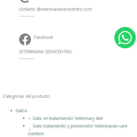
contacto @veterinariaservicentro.com
Facebook
h
VETERINARIA SERVICENTRO
a
t
s
Categorías del producto
a
Gatos
Gato en tratamiento/ Veterinary diet
p
Gato tratamiento y prevención/ Veterinarian care
nutrition