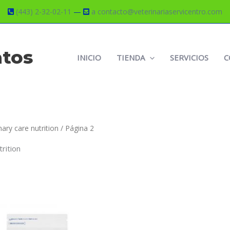
(443) 2-32-02-11
—
a contacto@veterinariaservicentro.com
atos
INICIO
TIENDA
SERVICIOS
C
ary care nutrition
/ Página 2
rition