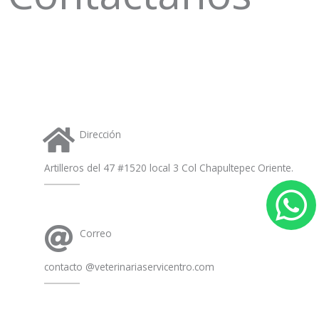
Dirección
Artilleros del 47 #1520 local 3 Col Chapultepec Oriente.
h
Correo
a
contacto @veterinariaservicentro.com
t