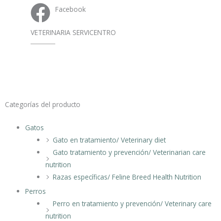
s
Facebook
a
VETERINARIA SERVICENTRO
p
p
Categorías del producto
Gatos
Gato en tratamiento/ Veterinary diet
Gato tratamiento y prevención/ Veterinarian care
nutrition
Razas específicas/ Feline Breed Health Nutrition
Perros
Perro en tratamiento y prevención/ Veterinary care
nutrition