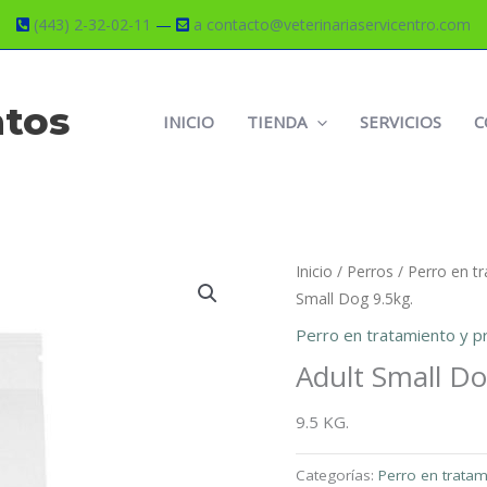
(443) 2-32-02-11
—
a contacto@veterinariaservicentro.com
atos
INICIO
TIENDA
SERVICIOS
C
Inicio
/
Perros
/
Perro en tr
Small Dog 9.5kg.
Perro en tratamiento y pr
Adult Small Do
9.5 KG.
Categorías:
Perro en tratam