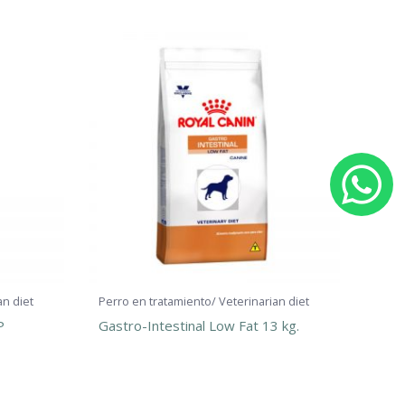
W
h
a
t
an diet
Perro en tratamiento/ Veterinarian diet
P
Gastro-Intestinal Low Fat 13 kg.
s
a