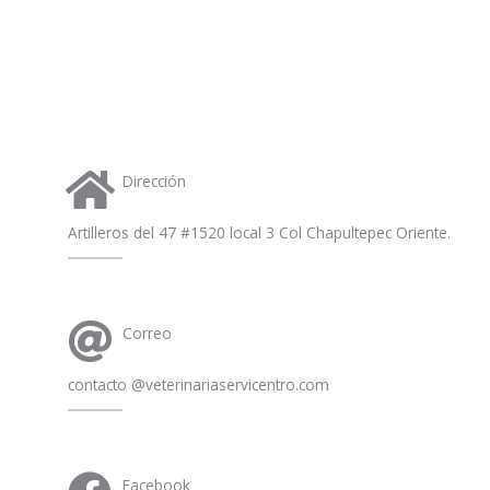
s
a
p
p
Dirección
Artilleros del 47 #1520 local 3 Col Chapultepec Oriente.
Correo
contacto @veterinariaservicentro.com
Facebook