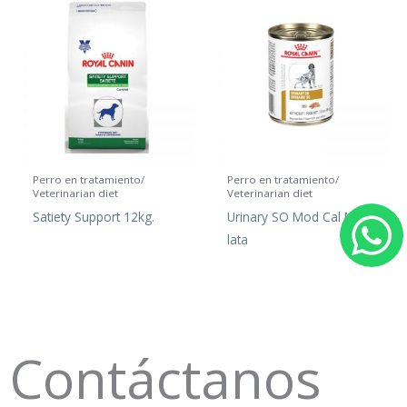
Perro en tratamiento/
Perro en tratamiento/
Veterinarian diet
Veterinarian diet
Satiety Support 12kg.
Urinary SO Mod Cal MIG
lata
h
a
t
Contáctanos