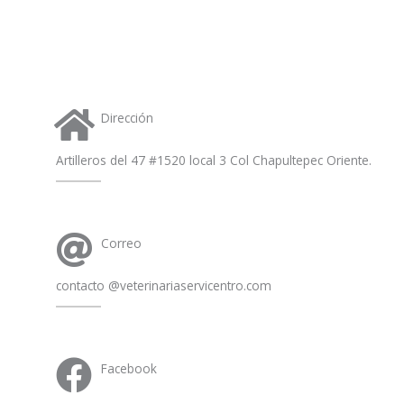
a
p
p
Dirección
Artilleros del 47 #1520 local 3 Col Chapultepec Oriente.
Correo
contacto @veterinariaservicentro.com
Facebook