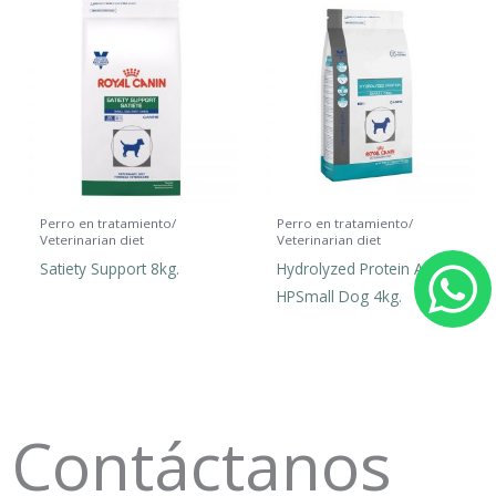
Perro en tratamiento/
Perro en tratamiento/
Veterinarian diet
Veterinarian diet
Satiety Support 8kg.
Hydrolyzed Protein Adult
HPSmall Dog 4kg.
h
a
t
Contáctanos