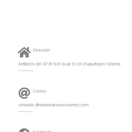
s
a
p
p
Dirección
Artilleros del 47 #1520 local 3 Col Chapultepec Oriente.
Correo
contacto @veterinariaservicentro.com
Facebook