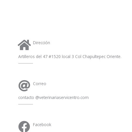
a
p
p
Dirección
Artilleros del 47 #1520 local 3 Col Chapultepec Oriente.
Correo
contacto @veterinariaservicentro.com
Facebook