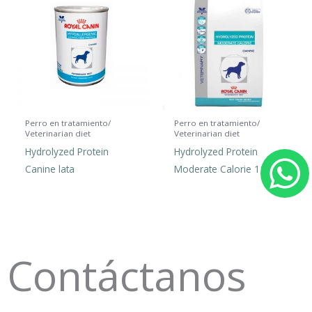
Perro en tratamiento/
Perro en tratamiento/
Veterinarian diet
Veterinarian diet
Hydrolyzed Protein
Hydrolyzed Protein
Canine lata
Moderate Calorie 11 kg.
h
a
t
Contáctanos
s