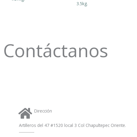
3.5kg.
t
s
a
Contáctanos
p
p
Dirección
Artilleros del 47 #1520 local 3 Col Chapultepec Oriente.