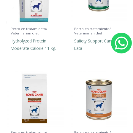
Perro en tratamiento/
Perro en tratamiento/
Veterinarian diet
Veterinarian diet
Hydrolyzed Protein
Satiety Support Canine
h
Moderate Calorie 11 kg.
Lata
a
t
s
a
p
Perro en tratamiento/
Perro en tratamiento/