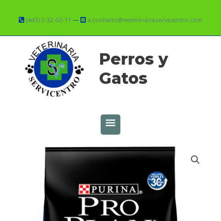
Ir
al
(443) 2-32-02-11
—
a contacto@veterinariaservicentro.com
contenido
MENÚ
Perros y
PRINCIPAL
Gatos