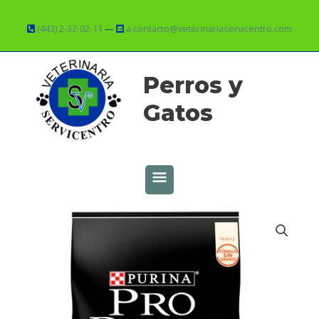
Ir
al
(443) 2-32-02-11
—
a contacto@veterinariaservicentro.com
contenido
MENÚ
Perros y
PRINCIPAL
Gatos