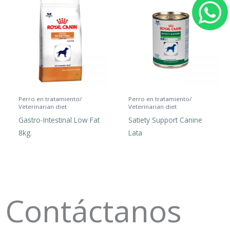
h
a
t
s
Perro en tratamiento/
Perro en tratamiento/
Veterinarian diet
Veterinarian diet
Gastro-Intestinal Low Fat
Satiety Support Canine
a
8kg.
Lata
p
p
Contáctanos