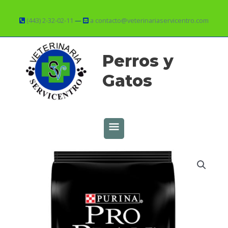
Ir
al
(443) 2-32-02-11
—
a contacto@veterinariaservicentro.com
contenido
MENÚ
Perros y
PRINCIPAL
Gatos