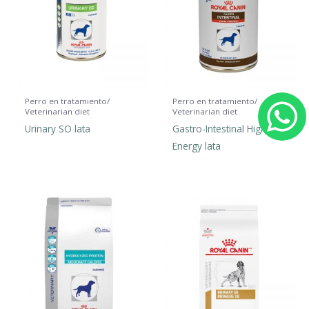
Perro en tratamiento/
Perro en tratamiento/
Veterinarian diet
Veterinarian diet
h
Urinary SO lata
Gastro-Intestinal High
Energy lata
a
t
s
a