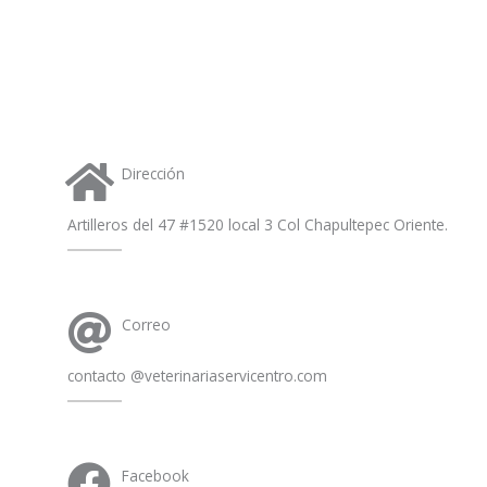
a
p
p
Dirección
Artilleros del 47 #1520 local 3 Col Chapultepec Oriente.
Correo
contacto @veterinariaservicentro.com
Facebook