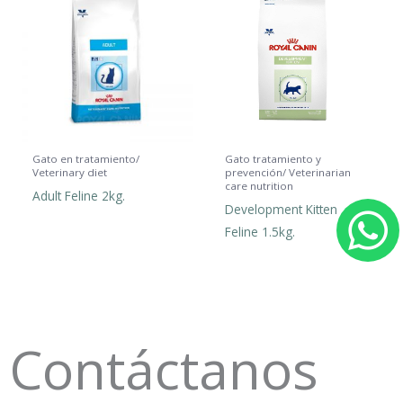
Gato en tratamiento/
Gato tratamiento y
Veterinary diet
prevención/ Veterinarian
care nutrition
Adult Feline 2kg.
Development Kitten
Feline 1.5kg.
h
a
t
Contáctanos
s