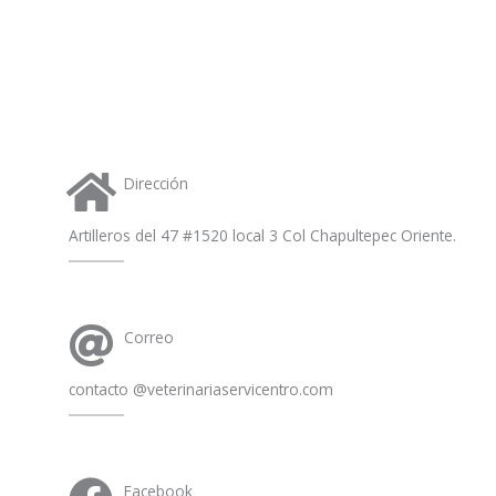
s
a
p
p
Dirección
Artilleros del 47 #1520 local 3 Col Chapultepec Oriente.
Correo
contacto @veterinariaservicentro.com
Facebook