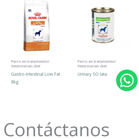
Perro en tratamiento/
Perro en tratamiento/
Veterinarian diet
Veterinarian diet
Gastro-Intestinal Low Fat
Urinary SO lata
8kg.
h
a
t
Contáctanos