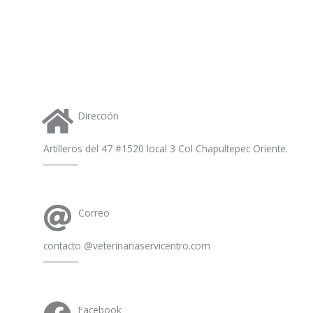
s
a
p
p
Dirección
Artilleros del 47 #1520 local 3 Col Chapultepec Oriente.
Correo
contacto @veterinariaservicentro.com
Facebook