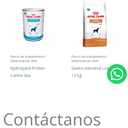
Perro en tratamiento/
Perro en tratamiento/
Veterinarian diet
Veterinarian diet
Hydrolyzed Protein
Gastro-Intestinal Low Fat
Canine lata
13 kg.
h
a
t
Contáctanos