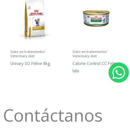
Gato en tratamiento/
Gato en tratamiento/
Veterinary diet
Veterinary diet
Urinary SO Feline 8kg.
Calorie Control CC Feline
lata
h
a
t
Contáctanos
s