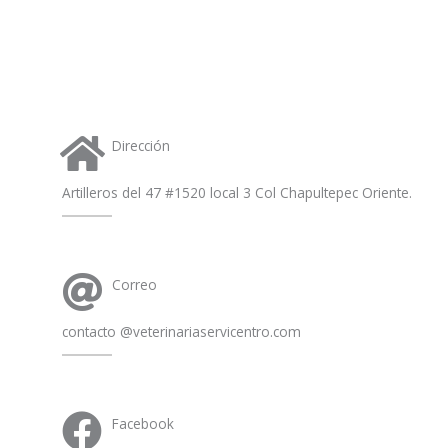
a
p
p
Dirección
Artilleros del 47 #1520 local 3 Col Chapultepec Oriente.
Correo
contacto @veterinariaservicentro.com
Facebook