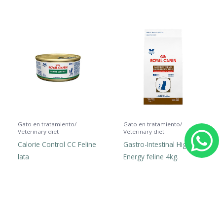
Gato en tratamiento/
Gato en tratamiento/
Veterinary diet
Veterinary diet
Calorie Control CC Feline
Gastro-Intestinal High
h
lata
Energy feline 4kg.
a
t