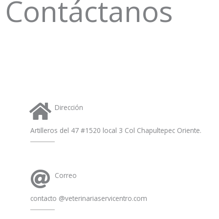
Contáctanos
s
a
p
p
Dirección
Artilleros del 47 #1520 local 3 Col Chapultepec Oriente.
Correo
contacto @veterinariaservicentro.com