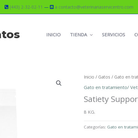
(443) 2-32-02-11
—
a contacto@veterinariaservicentro.com
atos
INICIO
TIENDA
SERVICIOS
C
Inicio
/
Gatos
/
Gato en tra
Gato en tratamiento/ Vet
Satiety Suppor
8 KG.
Categorías:
Gato en tratami