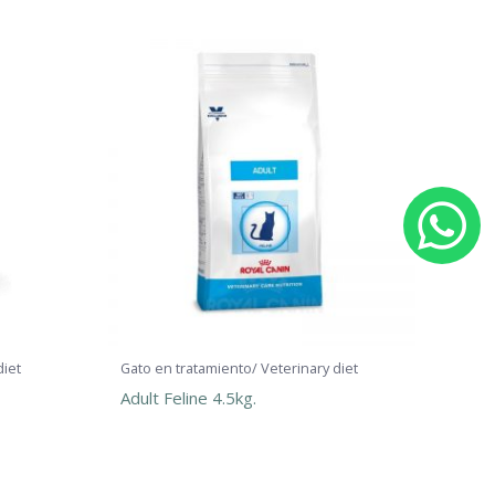
W
h
a
t
diet
Gato en tratamiento/ Veterinary diet
Adult Feline 4.5kg.
s
a