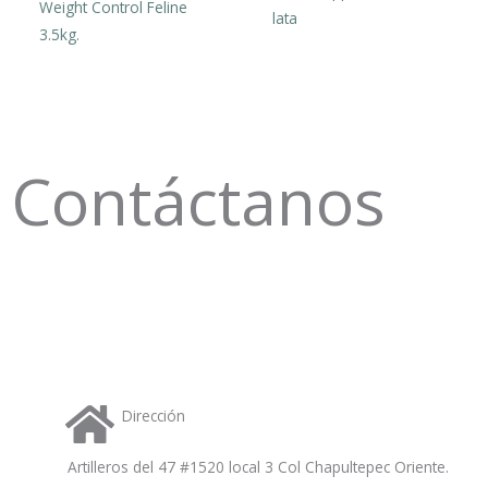
a
Weight Control Feline
lata
t
3.5kg.
s
a
Contáctanos
p
p
Dirección
Artilleros del 47 #1520 local 3 Col Chapultepec Oriente.