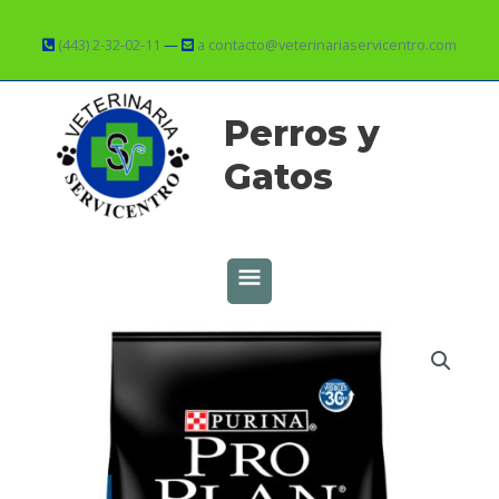
Ir
al
(443) 2-32-02-11
—
a contacto@veterinariaservicentro.com
contenido
MENÚ
Perros y
PRINCIPAL
Gatos