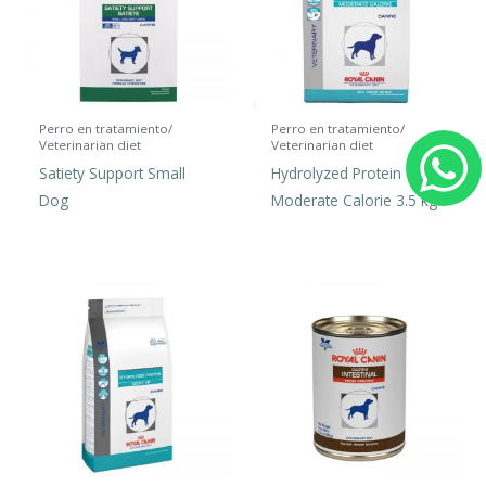
Perro en tratamiento/
Perro en tratamiento/
Veterinarian diet
Veterinarian diet
Satiety Support Small
Hydrolyzed Protein
h
Dog
Moderate Calorie 3.5 kg.
a
t
s
a
p