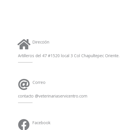
a
p
p
Dirección
Artilleros del 47 #1520 local 3 Col Chapultepec Oriente.
Correo
contacto @veterinariaservicentro.com
Facebook