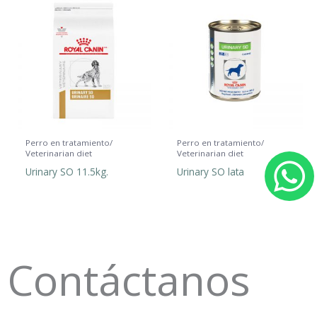
Perro en tratamiento/
Perro en tratamiento/
Veterinarian diet
Veterinarian diet
Urinary SO 11.5kg.
Urinary SO lata
h
a
t
Contáctanos
s