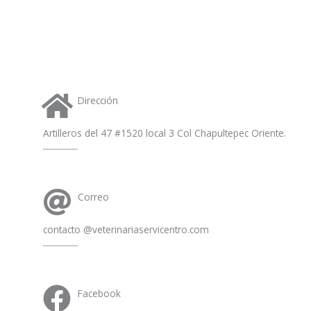
a
p
p
Dirección
Artilleros del 47 #1520 local 3 Col Chapultepec Oriente.
Correo
contacto @veterinariaservicentro.com
Facebook