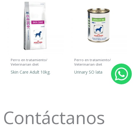
Perro en tratamiento/
Perro en tratamiento/
Veterinarian diet
Veterinarian diet
Skin Care Adult 10kg.
Urinary SO lata
h
a
t
Contáctanos
s