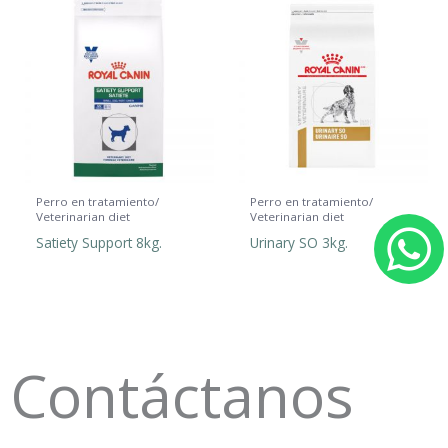
Perro en tratamiento/
Perro en tratamiento/
Veterinarian diet
Veterinarian diet
Satiety Support 8kg.
Urinary SO 3kg.
h
a
t
Contáctanos
s