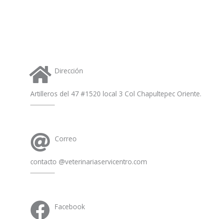
a
p
p
Dirección
Artilleros del 47 #1520 local 3 Col Chapultepec Oriente.
Correo
contacto @veterinariaservicentro.com
Facebook