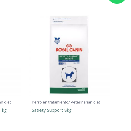
h
a
t
s
a
p
p
an diet
Perro en tratamiento/ Veterinarian diet
 kg.
Satiety Support 8kg.