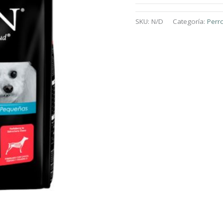
SKU:
N/D
Categoría:
Perr