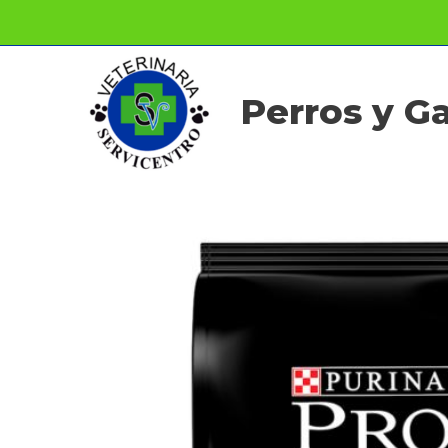
Ir
al
contenido
Perros y G