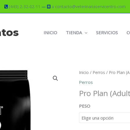
(443) 2-32-02-11
—
a contacto@veterinariaservicentro.com
atos
INICIO
TIENDA
SERVICIOS
C
Inicio
/
Perros
/ Pro Plan (A
Perros
Pro Plan (Adul
PESO