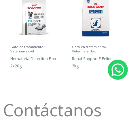
Gato en tratamiento/
Gato en tratamiento/
Veterinary diet
Veterinary diet
Hematuria Detection Box
Renal Support F Feline
2x20g
3kg.
h
a
Contáctanos
t
s