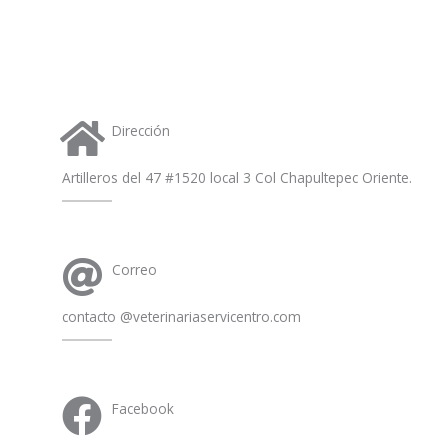
a
p
p
Dirección
Artilleros del 47 #1520 local 3 Col Chapultepec Oriente.
Correo
contacto @veterinariaservicentro.com
Facebook