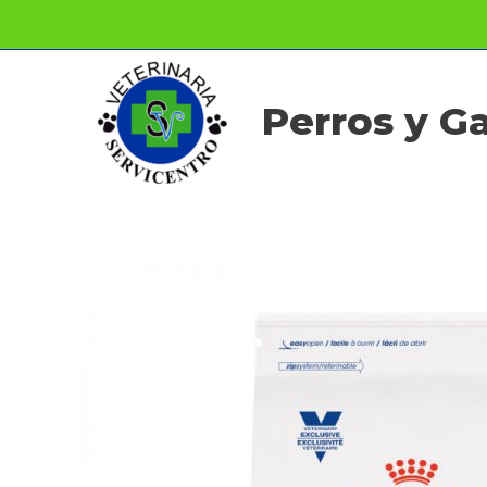
Ir
al
contenido
Perros y G