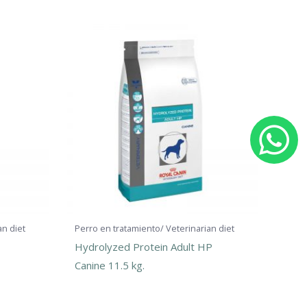
W
h
a
t
an diet
Perro en tratamiento/ Veterinarian diet
Hydrolyzed Protein Adult HP
s
Canine 11.5 kg.
a