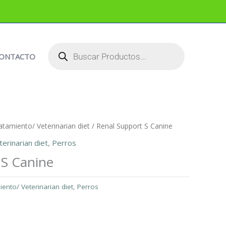
BÚSQUEDA
DE
PRODUCTOS
ONTACTO
atamiento/ Veterinarian diet
/ Renal Support S Canine
erinarian diet
,
Perros
 S Canine
iento/ Veterinarian diet
,
Perros