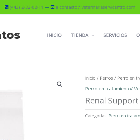
(443) 2-32-02-11
—
a contacto@veterinariaservicentro.com
atos
INICIO
TIENDA
SERVICIOS
C
Inicio
/
Perros
/
Perro en tr
Perro en tratamiento/ Vet
Renal Support
Categorías:
Perro en tratam