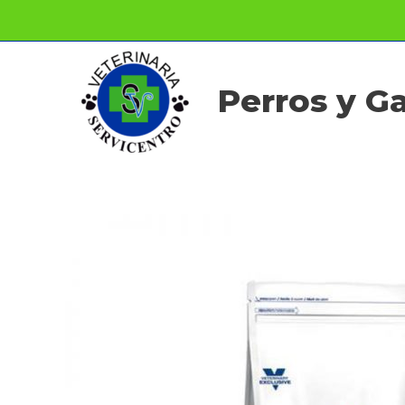
Ir
al
contenido
Perros y G