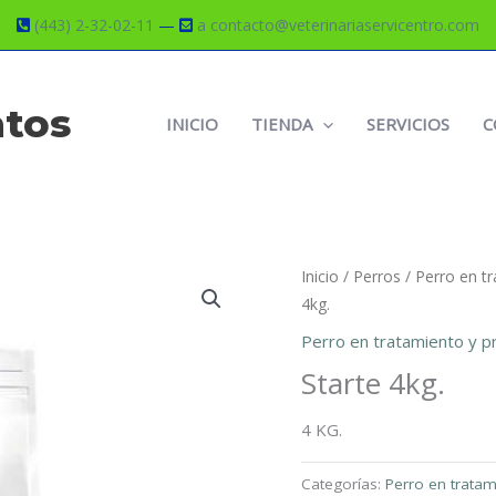
(443) 2-32-02-11
—
a contacto@veterinariaservicentro.com
atos
INICIO
TIENDA
SERVICIOS
C
Inicio
/
Perros
/
Perro en tr
4kg.
Perro en tratamiento y pr
Starte 4kg.
4 KG.
Categorías:
Perro en tratam