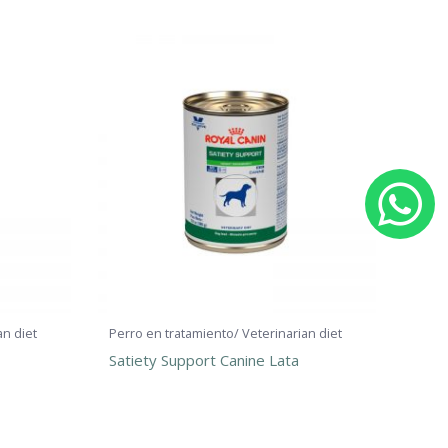
W
h
a
t
an diet
Perro en tratamiento/ Veterinarian diet
Satiety Support Canine Lata
s
a